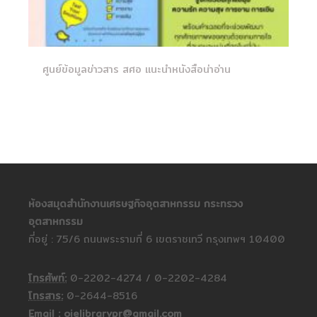
ศูนย์ข้อมูลข่าวสาร สศอ แนะนำหนังสือน่าอ่าน
ห้องสมุดสำนักงานเศรษฐกิจอุตสาหกรรม กระทรวง
อุตสาหกรรม
ที่อยู่ : 75/6 ถนนพระรามที่ 6 เขตราชเทวี กรุงเทพฯ 10400
โทรศัพท์:
0-2202-4274 / 0-2202-4284
โทรสาร:
0-2644-8516
Email : oielibrarypr@gmail.com