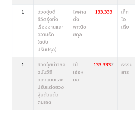
1
ฮวงจุ้ยดี
ไพศาล
133.333
เก็ท
ชีวิตรุ่งทั้ง
ตั้ง
ไอ
เรื่องงานและ
พาณิช
เดีย
ความรัก
ยกุล
(ฉบับ
ปรับปรุง)
1
ฮวงจุ้ยนำโชค
ไป๋
133.333
7
ธรรม
ฉบับวิธี
เฮ่อห
สาร
ออกแบบและ
มิง
ปรับแต่งฮวง
จุ้ยด้วยตัว
ตนเอง