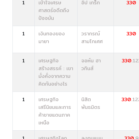
1
เข้าใจเศรษ
อิป เกร็ก
330
ศาสตร์อดีตถึง
ปัจจบัน
1
เงินทองของ
วรากรณ์
330
มายา
สามโกเศศ
1
เศรษฐกิจ
จอห์น ฮา
330
.12
สร้างสรรค์ : เขา
วกินส์
มั่งคั่งจากความ
คิดกันอย่างไร
1
เศรษฐกิจ
นิสิต
330
.12
เสรีนิยมและการ
พันธมิตร
ค้าชายแดนภาค
เหนือ
1
เศรษฐกิจโลก
ลงทุนแมน
330
.9