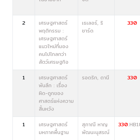
2
เศรษฐศาสตร์
เธเลอร์, ริ
330
พฤติกรรม :
ชาร์ด
เศรษฐศาสตร์
แนวใหม่ที่มอง
คนไปไกลกว่า
สัตว์เศรษฐกิจ
1
เศรษฐศาสตร์
รอดริก, ดานี
330
พันลึก : เรื่อง
ผิด-ถูกของ
ศาสตร์แห่งความ
สิ้นหวัง
1
เศรษฐศาสตร์
สุภาณี หาญ
330
.HB
มหภาคพื้นฐาน
พัฒนะนุสรณ์