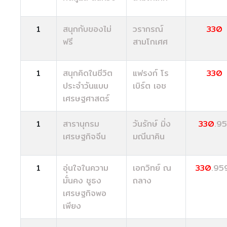
1
สนุกกับของไม่
วรากรณ์
330
ฟรี
สามโกเศศ
1
สนุกคิดในชีวิต
แฟรงก์ โร
330
ประจำวันแบบ
เบิร์ต เอช
เศรษฐศาสตร์
1
สารานุกรม
วันรักษ์ มิ่ง
330
.95
เศรษฐกิจจีน
มณีนาคิน
1
อุ่นใจในความ
เอกวิทย์ ณ
330
.95
มั่นคง ชูธง
ถลาง
เศรษฐกิจพอ
เพียง