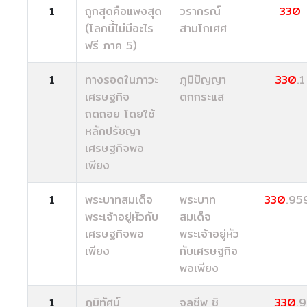
1
ถูกสุดคือแพงสุด
วรากรณ์
330
(โลกนี้ไม่มีอะไร
สามโกเศศ
ฟรี ภาค 5)
1
ทางรอดในภาวะ
ภูมิปัญญา
330
.1
เศรษฐกิจ
ตกกระแส
ถดถอย โดยใช้
หลักปรัชญา
เศรษฐกิจพอ
เพียง
1
พระบาทสมเด็จ
พระบาท
330
.95
พระเจ้าอยู่หัวกับ
สมเด็จ
เศรษฐกิจพอ
พระเจ้าอยู่หัว
เพียง
กับเศรษฐกิจ
พอเพียง
1
ภูมิทัศน์
จุลชีพ ชิ
330
.9