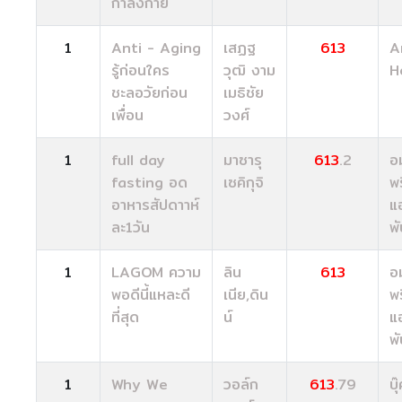
กำลังกาย
1
Anti - Aging
เสฏฐ
613
A
รู้ก่อนใคร
วุฒิ งาม
H
ชะลอวัยก่อน
เมธิชัย
เพื่อน
วงศ์
1
full day
มาซารุ
613
.2
อ
fasting อด
เซคิกุจิ
พร
อาหารสัปดาาห์
แ
ละ1วัน
พั
1
LAGOM ความ
ลิน
613
อ
พอดีนี้แหละดี
เนีย,ดิน
พร
ที่สุด
น์
แ
พั
1
Why We
วอล์ก
613
.79
บุ