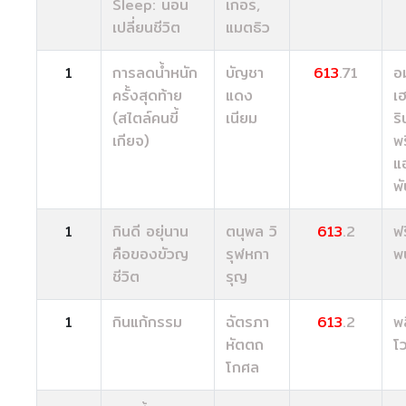
Sleep: นอน
เกอร์,
เปลี่ยนชีวิต
แมตธิว
1
การลดน้ำหนัก
บัญชา
613
.71
อ
ครั้งสุดท้าย
แดง
เ
(สไตล์คนขี้
เนียม
ริ
เกียจ)
พร
แ
พั
1
กินดี อยุ่นาน
ตนุพล วิ
613
.2
ฟ
คือของขัวญ
รุฬหกา
พบ
ชีวิต
รุญ
1
กินแก้กรรม
ฉัตรภา
613
.2
พ
หัตตถ
โว
โกศล