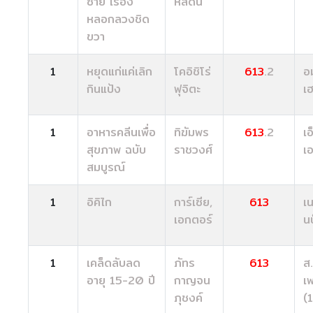
ซ้าย เรื่อง
หัสดิน
หลอกลวงชิด
ขวา
1
หยุดแก่แค่เลิก
โคอิชิโร่
613
.2
อ
กินแป้ง
ฟุจิตะ
เฮ
1
อาหารคลีนเพื่อ
ทิฆัมพร
613
.2
เอ
สุขภาพ ฉบับ
ราชวงศ์
เ
สมบูรณ์
1
อิคิไก
การ์เซีย,
613
เน
เอกตอร์
นบ
1
เคล็ดลับลด
ภัทร
613
ส.
อายุ 15-20 ปี
กาญจน
เ
ภุชงค์
(