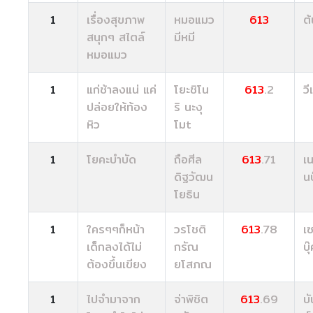
1
เรื่องสุขภาพ
หมอแมว
613
ต
สนุกๆ สไตล์
มีหมี
หมอแมว
1
แก่ช้าลงแน่ แค่
โยะชิโน
613
.2
วี
ปล่อยให้ท้อง
ริ นะงุ
หิว
โมt
1
โยคะบำบัด
ถือศีล
613
.71
เน
ดิฐวัฒน
นบ
โยธิน
1
ใครๆๆก็หน้า
วรโชติ
613
.78
เซ
เด็กลงได้ไม่
กรัณ
บุ
ต้องขึ้นเขียง
ยโสภณ
1
ไปจำมาจาก
จ่าพิชิต
613
.69
บั