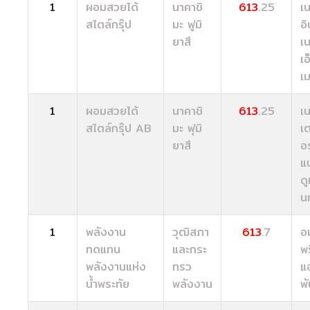
1
ผอมสวยได้
นาคาชิ
613
.25
เน
สไตล์กรุ๊ป
มะ ฟูมิ
อิ
ยาสึ
เ
เอ
เม
1
ผอมสวยได้
นาคาชิ
613
.25
เน
สไตล์กรุ๊ป AB
มะ ฟุมิ
เ
ยาสึ
อร
แ
ด
นท
1
พลังงาน
วุฒิสภา
613
.7
อ
ทดแทน
และกระ
พร
พลังงานแห่ง
ทรว
แ
น้ำพระทัย
พลังงาน
พั