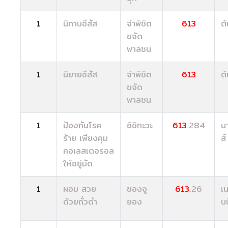
1
นิทานอีสัส
จ่าพิชิต
613
ต
ขจัด
พาลชน
1
นิยายอีสัส
จ่าพิชิต
613
ต
ขจัด
พาลชน
1
ป้องกันโรค
อิชิกะวะ
613
.284
นา
ร้าย เพียงคุม
ส์
คอเลสเตอรอล
ให้อยู่มัด
1
ผอม สวย
ชองจู
613
.26
เน
ด้วยถั่วดำ
ยอง
นบ