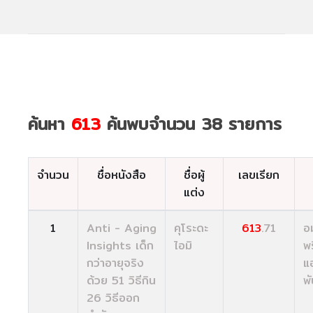
ค้นหา
613
ค้นพบจำนวน 38 รายการ
จำนวน
ชื่อหนังสือ
ชื่อผู้
เลขเรียก
แต่ง
1
Anti - Aging
คุโระดะ
613
.71
อ
Insights เด็ก
ไอมิ
พร
กว่าอายุจริง
แ
ด้วย 51 วิธีกิน
พั
26 วิธีออก