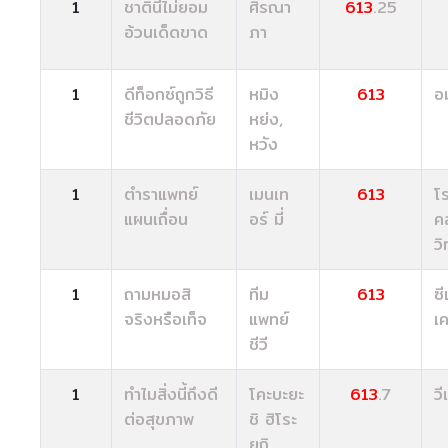
1
ชาตินี้ไม่ยอม
ศิรณา
613
.25
อ้วนเด็ดขาด
ภา
1
ดีท็อกซ์ถูกวิธี
หมิง
613
อ
ชีวิตปลอดภัย
หย่ง,
หวัง
1
ตำราแพทย์
เมนเท
613
โ
แผนเถื่อน
อร์ มี่
ค
ว
1
ถามหมอสิ
ทีม
613
ซี
จริงหรือเท็จ
แพทย์
เค
ชีวี
1
ทำไมสิ่งนี้ถึงดี
โคะบะยะ
613
.7
วี
ต่อสุขภาพ
ชิ ฮิโระ
ยุกิ