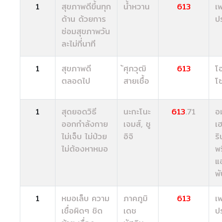
1
สุขภาพดีขึ้นทุก
น้ำหวาน
613
เ
ด้าน ด้วยการ
ป
ซ่อมสุขภาพวัน
ละไม่กี่นาที
1
สุขภาพดี
้ศุภวุฒิ
613
โ
ตลอดไป
สายเชื้อ
โซ
1
สุดยอดวิธี
นะกะโนะ
613
.71
อ
ออกกำลังกาย
เจมส์, ชู
เ
ไม่เจ็บ ไม่ป่วย
อิจิ
ริ
ไม่ต้องหาหมอ
พร
แ
พั
1
หมอเล็บ ความ
ภาคภูมิ
613
เ
เชื่อผิดๆ ชิด
เดช
ป