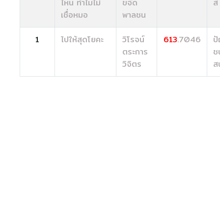
ไหน ทำไมไม่
ขจัด
ส์
เชื่อหมอ
พาลชน
1
ไปให้สุดโยคะ
วิโรจน์
613
.7046
ป
ตระการ
ช
วิจิตร
ส