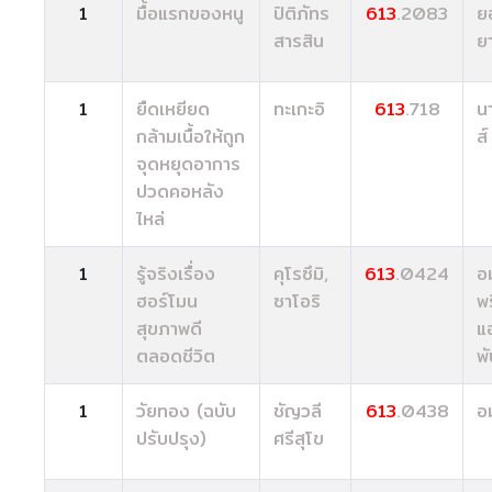
1
มื้อแรกของหนู
ปิติภัทร
613
.2083
ย
สารสิน
ย
1
ยืดเหยียด
ทะเกะอิ
613
.718
นา
กล้ามเนื้อให้ถูก
ส์
จุดหยุดอาการ
ปวดคอหลัง
ไหล่
1
รู้จริงเรื่อง
คุโรซึมิ,
613
.0424
อ
ฮอร์โมน
ซาโอริ
พร
สุขภาพดี
แ
ตลอดชีวิต
พั
1
วัยทอง (ฉบับ
ชัญวลี
613
.0438
อม
ปรับปรุง)
ศรีสุโข