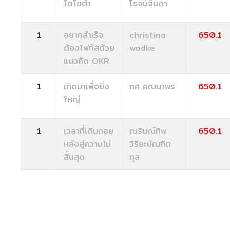
โตโยต้า
โรจน์จินดา
1
อยากสำเร็จ
christina
650.1
ต้องโฟกัสด้วย
wodke
แนวคิด OKR
1
เกิดมาเพื่อยิ่ง
ทศ คณนาพร
650.1
ใหญ่
1
เวลาที่เดินถอย
ณรินณ์ทิพ
650.1
หลังสู่ความไม่
วิริยะบัณฑิต
สิ้นสุด
กุล