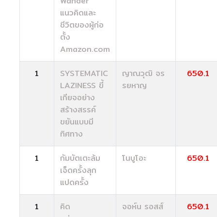
Wander
แนวคิดและ
ชีวิตของผู้ก่อ
ตั้ง
Amazon.com
1
SYSTEMATIC
ญาณวุฒิ จร
650.1
LAZINESS ขี้
รยหาญ
เกียจอย่าง
สร้างสรรค์
ขยันแบบมี
ทิศทาง
1
กัมบัตเตะล้ม
โนบูโอะ
650.1
เจ็ดครั้งลุก
แปดครั้ง
1
คิด
จอห์น รอสส์
650.1