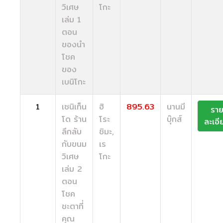
วิเศษ
โกะ
เล่ม 1
ตอน
ของนำ
โชค
ของ
เบนิโกะ
1
เซนิเท็น
ฮิ
895.63
นานมี
รา
โด ร้าน
โระ
บุ๊กส์
ละเอี
ลึกลับ
ชิมะ,
กับขนม
เร
วิเศษ
โกะ
เล่ม 2
ตอน
โชค
ชะตาที่
คุณ