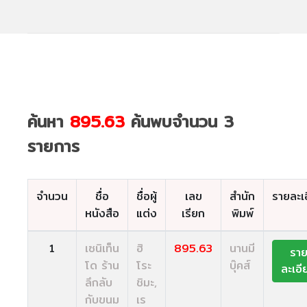
ค้นหา
895.63
ค้นพบจำนวน 3
รายการ
จำนวน
ชื่อ
ชื่อผู้
เลข
สำนัก
รายละเ
หนังสือ
แต่ง
เรียก
พิมพ์
1
เซนิเท็น
ฮิ
895.63
นานมี
รา
โด ร้าน
โระ
บุ๊คส์
ละเอี
ลึกลับ
ชิมะ,
กับขนม
เร