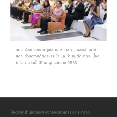
ผศอ. ร่วมด้วยคณะผู้บริหาร ข้าราชการ และเจ้าหน้าที่
สศอ. ร่วมถวายภัตตาหารเช้า และทำบุญตักบาตร เนื่อง
ในโอกาสวันขึ้นปีใหม่ พุทธศักราช 2563
ห้องสมุดสำนักงานเศรษฐกิจอุตสาหกรรม กระทรวง